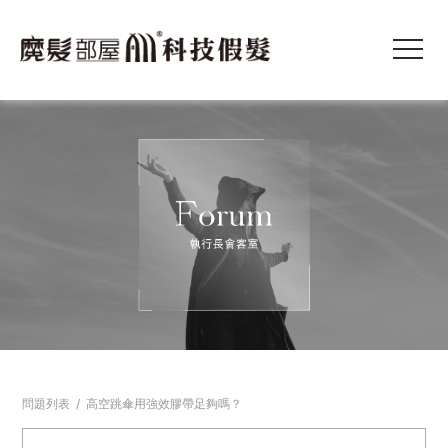
問題列表
/
高空跳傘用強效膠帶足夠嗎？