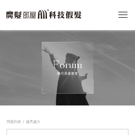
問題列表
/
越禿越大