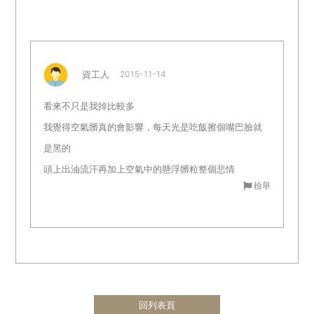
資工人
2015-11-14
看來不只是我掉比較多
我覺得空氣髒真的會影響，每天光是吃飯擦個嘴巴臉就
是黑的
頭上出油流汗再加上空氣中的懸浮髒粒整個悲情
檢舉
回列表頁