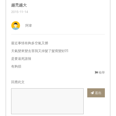
越禿越大
2015-11-14
阿韋
最近事情有夠多空氣又髒
天氣變來變去害我又掉髮了髮窩變好凹
是要逼死誰辣
有夠煩
檢舉
回應此文
送出