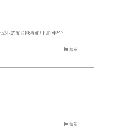
 希望我的髮片能再使用個2年!^^
檢舉
檢舉