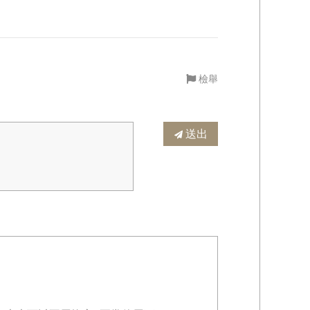
檢舉
送出