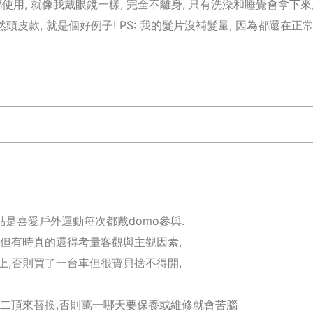
使用, 就像我戴眼鏡一樣, 完全不離身, 只有洗澡和睡覺會拿下來,
然頭皮款, 就是個好例子! PS: 我的髮片沒補髮量, 因為都還在正
重點是喜愛戶外運動每次都戴domo參與.
但有時真的還得考量客觀與主觀因素,
,否則買了一台車但很寶貝捨不得開,
備二頂來替換,否則萬一哪天要保養或維修就會苦腦