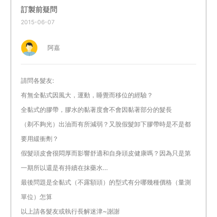
訂製前疑問
2015-06-07
阿嘉
請問各髮友:
有無全黏式因風大，運動，睡覺而移位的經驗？
全黏式的膠帶，膠水的黏著度會不會因黏著部分的髮長
（剃不夠光）出油而有所減弱？又脫假髮卸下膠帶時是不是都
要用緩衝劑？
假髮頭皮會很悶厚而影響舒適和自身頭皮健康嗎？因為只是第
一期所以還是有持續在抹藥水…
最後問題是全黏式（不露額頭）的型式有分哪幾種價格（量測
單位）怎算
以上請各髮友或執行長解迷津~謝謝