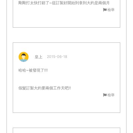
剛剛打太快打錯了~從訂製好開始到拿到大約是兩個月
檢舉
皇上
2015-06-18
哈哈~被發現了!!!
假髮訂製大約要兩個工作天吧!!
檢舉