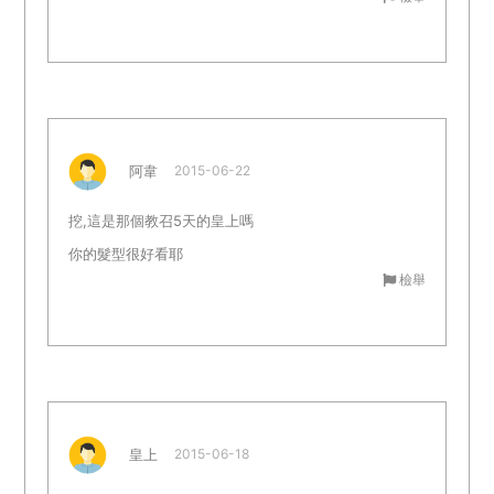
阿韋
2015-06-22
挖,這是那個教召5天的皇上嗎
你的髮型很好看耶
檢舉
皇上
2015-06-18