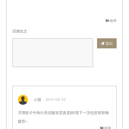
檢舉
回應此文
送出
小寶
2015-06-23
浮潛影片中執行長頭髮造型真是帥!我下一頂也想剪那種
髮型~
檢舉