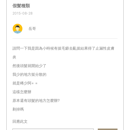
假髮種類
2015-08-28
岳哥
請問一下我是因為小時候有拔毛癖去亂拔結果得了止漏性皮膚
炎
然後頭髮就開始少了
我少的地方挺分散的
就是稀少阿= =
這樣怎麼辦
原本還有頭髮的地方怎麼辦?
剃掉嗎
回應此文