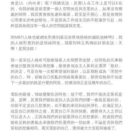
會是I人（內向者）呢？我總笑說：其實I人在工作上是可以E化
的，但我的確是很需要一個人空間休息與充電的人，如果沒有獨
處的時間，我其實會很焦慮和暴躁，甚至是不開心，那是身體與
心理產生的奇妙變化，不是因為工作或生活的不順遂所引起，純
粹是因為我沒有一個人的空間能讓我充電。
而MBTI人格也被網友對應到最近依舊很熱映的腦筋急轉彎2，我
的人格對應到的是情緒阿焦，我看到時立馬傳給好朋友說：天
啊！是我沒錯！
我一直深信人格有可能會隨著人生閱歷而改變，但阿焦的凡事都
會做沙盤推演和結果想像，最後會強迫主人萊莉去選擇「最好」
的決定，可是在每一次都希望做到最好，以及期盼成為「理想中
的自己」時，卻被自己慌亂的情緒風暴困住，那徬徨無助不知道
下一步最好的路是什麼的阿焦，彷彿演得正是這幾年的自己。
電影的最後，情緒樂樂告訴阿焦：放下吧，我們不能決定萊莉是
誰。是啊，其實我們都知道別人告訴我們的哪一條路是最好的，
但卻不定是自己想要的，在不斷的來回糾結與掙扎，在滿足別人
或是自己的期待之後，其實自己不見得快樂。總覺得大人之所以
可以是大人，正因為我們終於能選擇自己所想要的，然後我們也
能有足夠的勇氣去承擔我們所選擇的一切結果，不論是否與我們
當初的想像相同。看完電影的自己，覺得被大大安慰與修復了。