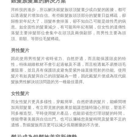
銀髮族髮量的解決方案
拜科技的進步，所以解決銀髮族頭頂髮量少或白髮的困擾，都可
以透過髮片增加自信。有些銀髮族頭頂部分的髮量日益稀疏，卻
歸咎於年紀大了，頭髮本會掉落，卻不知自己可能是雄性禿的病
患。如全面性的髮量減少，有可能和年紀有關，但女性的遺傳性
落髮主要掉髮部位會集中在頭頂及兩側顳部，而男性主要為頭
頂、前額、等部位毛髮稀疏。
男性髮片
因此使用男性髮片省時省力、自然舒適，而且能保護頭皮的特
性，特殊細緻軟材不會引起過敏及不適，而且較透氣不易整頭毛
囊阻塞，並且具有保護頭皮避免受紫外線直接照射的功能。使用
髮片有如真髮與自己的頭髮融為一體，因此戴髮片便成為現代銀
髮族男性解決頭頂問題的另一種最佳選擇。
女性髮片
而女性髮片更具多樣性，穿戴簡單、自然舒適的髮片，能瞬間增
加局部髮量，有立即見效的效果並能讓您隨時隨心所欲，塑造不
同多種造型。平時使用髮片產品，也能節省您打理頭髮的時間，
便能帶著美麗與自信出門。也可以彌補您美髮時間及髮量不足的
遺憾，對銀髮族而言更可以減少長期擦藥的不方便。