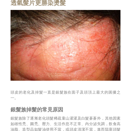
透氣髮片更勝染燙髮
頭皮的老化及掉髮一直是銀髮族在面子及頭頂上最大的困擾之
一。
銀髮族掉髮的常見原因
銀髮族除了逐漸老化頭髮稀疏童山濯濯及白髮蒼蒼外，其他因素
如雄性禿、圓禿、壓力、生活作息不正常、內分泌失調，飲食高
油脂、造型品如髮油使用不當，或頭皮清潔不當，進而阻塞頭髮