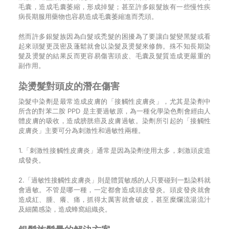
毛囊，造成毛囊萎縮，形成掉髮；甚至許多銀髮族有一些慢性疾
病長期服用藥物也容易造成毛囊萎縮進而禿頭。
然而許多銀髮族因為白髮或禿髮的困擾為了要讓白髮變黑髮或看
起來頭髮更茂密及蓬鬆就會以染髮及燙髮來修飾。殊不知長期染
髮及燙髮的結果反而更容易傷害頭皮、毛囊及髮質造成更嚴重的
副作用。
染燙髮對頭皮的潛在傷害
染髮中染劑是最常造成皮膚的「接觸性皮膚炎」，尤其是染劑中
所含的對苯二胺 PPD 是主要過敏原，為一種化學染色劑會經由人
體皮膚的吸收，造成膀胱癌及皮膚過敏。染劑所引起的「接觸性
皮膚炎」主要可分為刺激性和過敏性兩種。
1.「刺激性接觸性皮膚炎」通常是因為染劑使用太多，刺激頭皮造
成發炎。
2.「過敏性接觸性皮膚炎」則是體質敏感的人只要碰到一點染料就
會過敏。不管是哪一種，一定都會造成頭皮發炎。頭皮發炎就會
造成紅、腫、癢、痛，抓得太厲害就會破皮，甚至糜爛流湯流汁
及細菌感染，造成蜂窩組織炎。