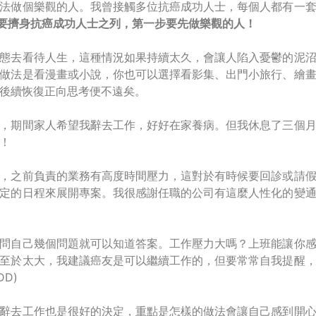
法做個樂觀的人。我曾接觸多位抗癌成功人士，每個人都有一
要擠身抗癌成功人士之列，第一步要先做樂觀的人！
態去看待人生，這種情況如果持續太久，會讓人陷入憂鬱的泥
做法是看漫畫或小說，你也可以選擇看影集、出門小旅行、繪
後續恢復正向思考便不遠矣。
，期間家人希望我辭去工作，好好在家養病。但我休息了三個
！
，之前負責的業務有高度時間壓力，這對於有時候要回診或請
定的日程來展開專案。我很感謝任職的公司有這麼人性化的變
問自己幾個問題就可以知道答案。工作壓力大嗎？上班能讓你
至於太大，我建議癌友是可以繼續工作的，但要常常自我提醒
D)
辭去工作也是很好的決定，重點是怎樣的做法會讓自己感到開