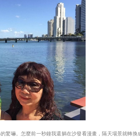
的驚嚇。怎麼前一秒鐘我還躺在沙發看漫畫，隔天場景就轉換