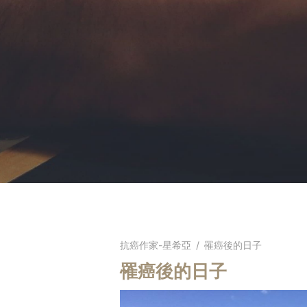
抗癌作家-星希亞
/
罹癌後的日子
罹癌後的日子