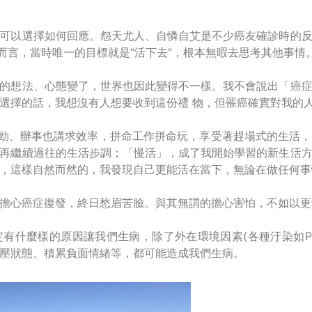
可以選擇如何回應。怨天尤人、自憐自艾是不少癌友確診時的
而言，當時唯一的目標就是“活下去”，根本無暇去思考其他事情
的想法、心態變了，世界也因此變得不一樣。我不會說出「癌
選擇的話，我想沒有人想要收到這份禮 物，但罹癌確實對我的
勁、辦事也講求效率，拼命工作拼命玩，享受著趕場式的生活
再繼續過往的生活步調；「慢活」，成了我開始學習的新生活
，這樣自然而然的，我發現自己更能活在當下，無論在做任何事
擔心癌症復發，終日愁眉苦臉。與其無謂的擔心害怕，不如以更
有什麼樣的原因讓我們生病，除了外在環境因素(各種汙染如PM
壓狀態、積累負面情緒等，都可能造成我們生病。