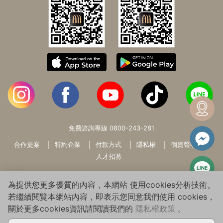
免費諮詢專線
0800-243-281
合作提案
特約企業
付款方式
隱私權
個資聲明
人才招募
為提供您更多優質的內容，本網站 使用cookies分析技術。
若繼續閱覽本網站內容，即表示您同意我們使用 cookies，
關於更多cookies資訊請閱讀我們的
隱私權政策
。
Copyright© 2026 WARMSUN HAIR PRODUCTS GROUP All Rights
Reserved.