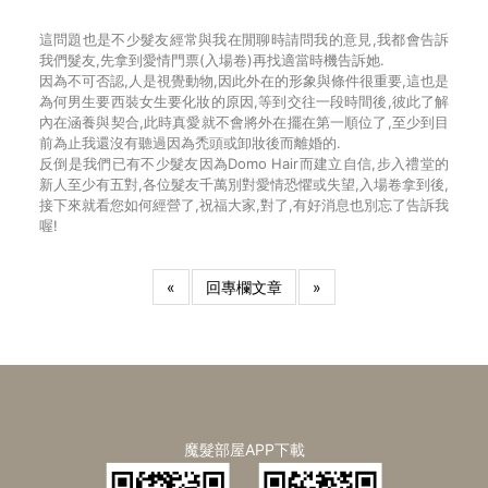
這問題也是不少髮友經常與我在閒聊時請問我的意見,我都會告訴
我們髮友,先拿到愛情門票(入場卷)再找適當時機告訴她.
因為不可否認,人是視覺動物,因此外在的形象與條件很重要,這也是
為何男生要西裝女生要化妝的原因,等到交往一段時間後,彼此了解
內在涵養與契合,此時真愛就不會將外在擺在第一順位了,至少到目
前為止我還沒有聽過因為禿頭或卸妝後而離婚的.
反倒是我們已有不少髮友因為Domo Hair而建立自信,步入禮堂的
新人至少有五對,各位髮友千萬別對愛情恐懼或失望,入場卷拿到後,
接下來就看您如何經營了,祝福大家,對了,有好消息也別忘了告訴我
喔!
«
回專欄文章
»
魔髮部屋APP下載