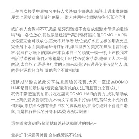
上午再次接受中廣知名主持人吳淡如小姐專訪,暢談上週末魔髮部
屋第七屆髮友會所做的創舉,一群人使用科技假髮前往小琉球浮潛.
或許有人會覺得不可思議,這浮潛難道不會造成假髮水母漂的遺憾
嗎?哈...各位放心,其他假髮建議千萬別輕易嘗試,但DOMO HAIR科
技假髮完全可以放心,當天不只浮潛,幾位愛好水底世界的朋友更是
完全潛下水面與海龜熱情打招呼,海底世界的美實在無法用言語形
容.髮絲在水底下的擺動根本就跟自己的頭髮一模一樣,上岸後我才
告訴浮潛教練我們大家都是使用科技假髮來浮潛,他聽了大吃一驚
的說,太自然了,遇過各行業的人前來就是沒有遇過使用假髮的人,真
的是好逼真好自然,讓他完全不敢相信!!
活動期間髮友彼此分享抗禿經驗與花費,大家一至認為DOMO
HAIR是目前最快速/最安全/最有效的方法,而且百分之百成功!
我們不斷透過實拍影片在在證明DOMO HAIR的實力,成功幫助成
千上萬的髮友告別禿頭,不玩文字遊戲不打價格戰,當然更不允許任
何欺騙,累積至今擁有最多成功的實戰經驗,在這你絕對不會是白老
鼠,而是執行長我的分身.因為禿過所以我懂!!
還在猶豫懷疑嗎?敬請拭目以待活動影片的到來~
量身訂作滿意再付費,合約保障絕不推銷.