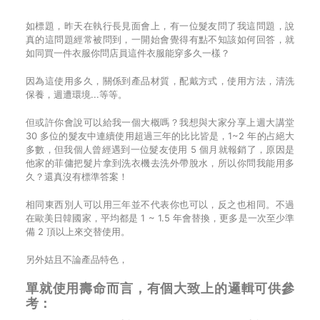
如標題，昨天在執行長見面會上，有一位髮友問了我這問題，說
真的這問題經常被問到，一開始會覺得有點不知該如何回答，就
如同買一件衣服你問店員這件衣服能穿多久一樣？
因為這使用多久，關係到產品材質，配戴方式，使用方法，清洗
保養，週遭環境...等等。
但或許你會說可以給我一個大概嗎？我想與大家分享上週大講堂
30 多位的髮友中連續使用超過三年的比比皆是，1~2 年的占絕大
多數，但我個人曾經遇到一位髮友使用 5 個月就報銷了，原因是
他家的菲傭把髮片拿到洗衣機去洗外帶脫水，所以你問我能用多
久？還真沒有標準答案！
相同東西別人可以用三年並不代表你也可以，反之也相同。不過
在歐美日韓國家，平均都是 1 ~ 1.5 年會替換，更多是一次至少準
備 2 頂以上來交替使用。
另外姑且不論產品特色，
單就使用壽命而言，有個大致上的邏輯可供參
考：