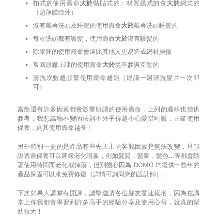
扣式的使用壽命
大於
黏貼式的；材質膜式的會
大於
網式的
（超薄膜除外）
沒有戴著洗頭及睡覺的使用壽命
大於
戴著洗頭睡覺的
每次洗頭都有護髮，使用壽命
大於
沒有護髮的
除膠狂的使用壽命會遠比其他人更易造成網材損傷
常回原廠上課的使用壽命
大於
從不參與互動的
清洗次數越頻繁使用壽命越短（建議一週清洗髮片一次即
可）
當然還有許多因素都會影響所謂的使用壽命，上列的邏輯也僅供
參考，我想萬物不變的法則不外乎你越小心愛惜呵護，正確使用
保養，則其使用壽命越長！
另外特別一提的是產品有些先天上的客觀因素是無法改變，只能
說透過保養可以延緩老化現象，例如髮質，髮量，髮色...等都會隨
著使用時間而老化或掉落，但別擔心因為 DOMO 均提供一整年的
產品保固可以來免費修復（詳情可詢問您的設計師）。
下次如果大講堂有開課，誠摯邀請各位髮友盡速報名，因為在講
堂上你我都會學習到許多高手的經驗分享及使用心得，說真的幫
助很大！