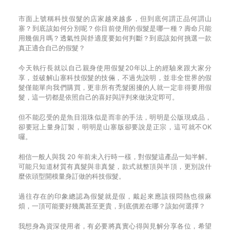
市面上號稱科技假髮的店家越來越多，但到底何謂正品何謂山
寨？到底該如何分別呢？你目前使用的假髮是哪一種？壽命只能
用幾個月嗎？透氣性與舒適度要如何判斷？到底該如何挑選一款
真正適合自己的假髮？
今天執行長就以自己親身使用假髮20年以上的經驗來跟大家分
享，並破解山寨科技假髮的技倆，不過先說明，並非全世界的假
髮僅能單向我們購買，更非所有禿髮困擾的人就一定非得要用假
髮，這一切都是依照自己的喜好與評判來做決定即可。
但不能忍受的是魚目混珠似是而非的手法，明明是公版現成品，
卻要冠上量身訂製，明明是山寨版卻要說是正宗，這可就不OK
囉。
相信一般人與我 20 年前未入行時一樣，對假髮這產品一知半解。
可能只知道材質有真髮與非真髮，款式就整頂與半頂，更別說什
麼依頭型開模量身訂做的科技假髮。
過往存在的印象總認為假髮就是假，戴起來應該很悶熱也很麻
煩，一頂可能要好幾萬甚至更貴，到底價差在哪？該如何選擇？
我想身為資深使用者，有必要將真實心得與見解分享各位，希望