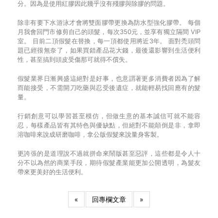
分。因為是使用紅膠因此幾乎沒有殘膠與除膠的問題。
除非有要下水游泳才會將雙面膠帶更換為防水型強化膠帶。 每個
月我會回門市修剪自己的頭髮，每次350元，並享有獨立隔間 VIP
室。 目前二頂假髮在替換，每一頂都使用將近3年。 面對禿頭問
題已經很無奈了，如果買錯產品花大錢，最後還影響到生活便利
性，甚至搞到頭皮受傷那可就得不償失。
假髮業界日漸興盛這絕對是好事，也意謂著更多消費者因為了解
而能接受，不需開刀吃藥與忍受後遺症，就能輕易找回應有的髮
量。
行銷創意可以學習甚至模仿，但做生意的基本誠信可就不能容
忍，每樣產品皆有其特色與優缺點，但絕對不能顛倒是非，拿即
溶咖啡來說成研磨咖啡，拿公版假髮來說量身客製。
更誇張的是道理說不過就拼命來鬧版甚至惡評，這些都是令人十
分不以為然的商業手段，期待假髮產業能更加公開透明，為髮友
帶來更美好的生活便利。
«
回專欄文章
»