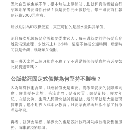
因此自己戴也戴不準，根本無法上膠黏貼，且就算真能輕鬆自行
穿戴那業者要賺你什麼？就是要你完全依賴他。每三週要前往報
到花費3000元左右。
所以別以為印表機便宜，真正可怕的是墨水量與其單價。
況且每次配戴假髮穿脫都要委由它人，每三週就要前往假髮店穿
脫及清潔處理，少說花上1~2小時，這還不包括交通時間，所謂時
間就是金錢，既麻煩又傷財。
萬一哪天出差二個月那豈不糗了？不過是戴個假髮真的有必要如
此耗費週章嗎？
公版黏死固定式假髮為何堅持不製模？
因為這有技術含量，且經驗值更是重要。需考量髮友的髮際線高
度，髮量髮色比對，毛流走向，髮漩位置，頭髮銜接，髮友年
紀，白髮比例。生意人想賺快錢與輕鬆錢，最簡單就是大量批現
貨來賣，也不用投入成本及教育，只要拿香跟著拜卻不願了解原
理及學習。
再者，就算會製模，業界比的也是設計技巧與勾織技術及售後服
務。而非膚淺的厚薄。