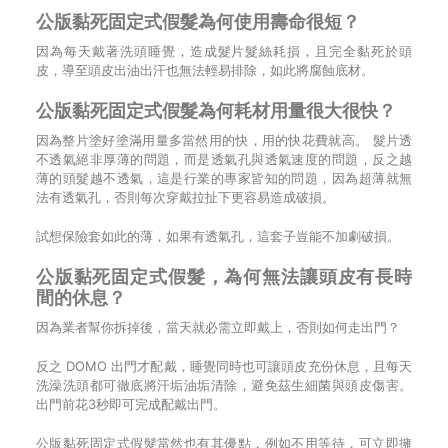
公版黏死固定式假髮為何使用壽命很短？
因為每天戴著洗頭睡覺，造成髮片髮絲耗損，且完全黏死於頭
皮，導至頭皮出油出汗也無法輕易排除，如此將腐蝕底材。
公版黏死固定式假髮為何耗材用量很大很快？
因為整片塗好塗滿用量多當然用的快，用的快花費就高。 髮片透
不透氣絕非厚薄的問題，而是透氣孔與透氣速度的問題，反之越
薄的頭髮越不透氣，這是行業的專家皆知的問題，因為超薄就無
法有透氣孔，否則每次穿戴拉扯下更容易造成破損。
試想保險套如此的薄，如果有透氣孔，這套子豈能不加劇破損。
公版黏死固定式假髮，為何無法讓頭皮有長時
間的休息？
因為業者幫你拆掉後，當天就必需立即戴上，否則如何走出門？
反之 DOMO 出門才配戴，睡覺同時也可讓頭皮充份休息，且每天
洗澡洗頭都可徹底將汗垢油垢清除，避免茲生細菌與頭皮傷害。
出門前花3秒即可完成配戴出門。
公版黏死固定式假髮當然也有其優點，例如不用等待，可立即擁