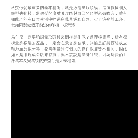
科技假髮最重要的基本精随，就是必需量取頭模，進而依據個人
頭型去翻模，將假髮的底材弧度能與自己的頭型來做吻合，唯有
如此才能在日常生活中輕易穿戴且逼真自然。少了這複雜工序，
就如同製做假牙前沒有印模一樣荒謬
為什麼一定要強調量取頭模來開模製作呢？道理很簡單，所有標
榜量身客製的產品，一定會在意合身合版，無論是訂製西裝或皮
鞋乃至於假牙等，都需考量到每個人的條件數據皆不相同，因此
如果是用現成公版來裁剪，就不該說是量身訂製，因為所費的工
序成本及完成後的效益可是天差地遠。