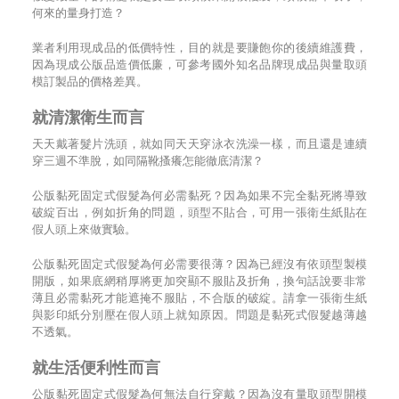
何來的量身打造？
業者利用現成品的低價特性，目的就是要賺飽你的後續維護費，
因為現成公版品造價低廉，可參考國外知名品牌現成品與量取頭
模訂製品的價格差異。
就清潔衛生而言
天天戴著髮片洗頭，就如同天天穿泳衣洗澡一樣，而且還是連續
穿三週不準脫，如同隔靴搔癢怎能徹底清潔？
公版黏死固定式假髮為何必需黏死？因為如果不完全黏死將導致
破綻百出，例如折角的問題，頭型不貼合，可用一張衛生紙貼在
假人頭上來做實驗。
公版黏死固定式假髮為何必需要很薄？因為已經沒有依頭型製模
開版，如果底網稍厚將更加突顯不服貼及折角，換句話說要非常
薄且必需黏死才能遮掩不服貼，不合版的破綻。請拿一張衛生紙
與影印紙分別壓在假人頭上就知原因。問題是黏死式假髮越薄越
不透氣。
就生活便利性而言
公版黏死固定式假髮為何無法自行穿戴？因為沒有量取頭型開模