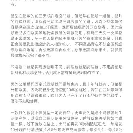
有。
髮型在配戴的前三天或許還沒問題，但通常在配戴一週後，髮片
的前緣與週，圍就會開始出現開縫脫膠的問題，因為亞熱帶氣候
容易導致頭皮出油出汗嚴重，進而腐蝕底網與頭皮發癢， 因此這
類產品多在歐美等地乾燥低溫的氣候使用，有時三天洗一次澡都
是正常現象，另一原因是在歐美量身訂製的費用非常高昂，且真
正會製模及畫模設計的人相對較少。 不同產品實在不該企圖想誤
導欺騙與混淆，香蕉應該與香蕉比，蘋果應該與蘋果比。就價質
與價格來說完全都不同。
即溶咖非就是與現煮咖啡不同，調理包就是調理包，不用謊稱是
新鮮食材現場烹飪，否則就不需有餐廳與廚師存在了。
另外公版黏死固定式假髮我們當然也有，且十年前就有，但都是
外銷歐美。因為我親身使用假髮20年的經驗，深知在亞熱帶氣候
用這種產品題會很多，除非客人已完全了解產品特性並能忍受，
否則不鼓勵使用。
一款好的假髮不但髮型一定要自然，更重要的是絕不能影響到生
活便利性，以我自己長期使用習慣為例，睡前我會將髮片如同眼
鏡一樣，脫下置放在架上，出門前再花3秒鐘配戴完成。 每週花
10分鐘自行清洗髮片及5分鐘更換雙面膠帶，每次6片，每片5公