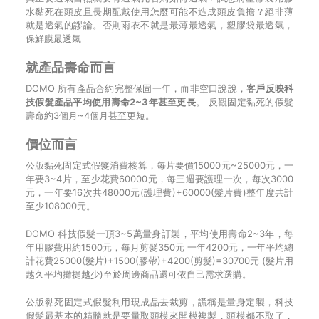
水黏死在頭皮且長期配戴使用怎麼可能不造成頭皮負擔？絕非薄
就是透氣的謬論。否則雨衣不就是最薄最透氣，塑膠袋最透氣，
保鮮膜最透氣
就產品壽命而言
DOMO 所有產品合約完整保固一年，而非空口說說，
客戶反映科
技假髮產品平均使用壽命2~3年甚至更長
。 反觀固定黏死的假髮
壽命約3個月~4個月甚至更短。
價位而言
公版黏死固定式假髮消費核算，每片要價15000元~25000元，一
年要3~4片，至少花費60000元，每三週要護理一次，每次3000
元，一年要16次共48000元(護理費)+60000(髮片費)整年度共計
至少108000元。
DOMO 科技假髮一頂3~5萬量身訂製，平均使用壽命2~3年，每
年用膠費用約1500元，每月剪髮350元 一年4200元，一年平均總
計花費25000(髮片)+1500(膠帶)+4200(剪髮)=30700元 (髮片用
越久平均攤提越少)至於周邊商品還可依自己需求選購。
公版黏死固定式假髮利用現成品去裁剪，謊稱是量身定製，科技
假髮最基本的精髓就是要量取頭模來開模複製，頭模都不取了，