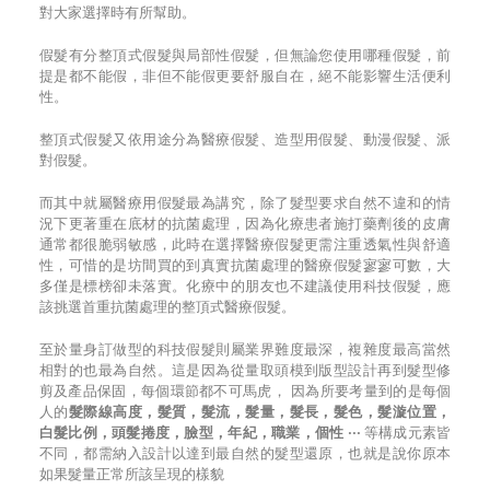
對大家選擇時有所幫助。
假髮有分整頂式假髮與局部性假髮，但無論您使用哪種假髮，前
提是都不能假，非但不能假更要舒服自在，絕不能影響生活便利
性。
整頂式假髮又依用途分為醫療假髮、造型用假髮、動漫假髮、派
對假髮。
而其中就屬醫療用假髮最為講究，除了髮型要求自然不違和的情
況下更著重在底材的抗菌處理，因為化療患者施打藥劑後的皮膚
通常都很脆弱敏感，此時在選擇醫療假髮更需注重透氣性與舒適
性，可惜的是坊間買的到真實抗菌處理的醫療假髮寥寥可數，大
多僅是標榜卻未落實。化療中的朋友也不建議使用科技假髮，應
該挑選首重抗菌處理的整頂式醫療假髮。
至於量身訂做型的科技假髮則屬業界難度最深，複雜度最高當然
相對的也最為自然。這是因為從量取頭模到版型設計再到髮型修
剪及產品保固，每個環節都不可馬虎， 因為所要考量到的是每個
人的
髮際線高度，髮質，髮流，髮量，髮長，髮色，髮漩位置，
白髮比例，頭髮捲度，臉型，年紀，職業，個性 ‧‧‧
等構成元素皆
不同，都需納入設計以達到最自然的髮型還原，也就是說你原本
如果髮量正常所該呈現的樣貌