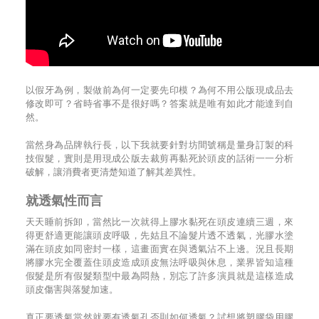
以假牙為例，製做前為何一定要先印模？為何不用公版現成品去
修改即可？省時省事不是很好嗎？答案就是唯有如此才能達到自
然。
當然身為品牌執行長，以下我就要針對坊間號稱是量身訂製的科
技假髮，實則是用現成公版去裁剪再黏死於頭皮的話術一一分析
破解，讓消費者更清楚知道了解其差異性。
就透氣性而言
天天睡前拆卸，當然比一次就得上膠水黏死在頭皮連續三週，來
得更舒適更能讓頭皮呼吸，先姑且不論髮片透不透氣，光膠水塗
滿在頭皮如同密封一樣，這畫面實在與透氣沾不上邊。況且長期
將膠水完全覆蓋住頭皮造成頭皮無法呼吸與休息，業界皆知這種
假髮是所有假髮類型中最為悶熱，別忘了許多演員就是這樣造成
頭皮傷害與落髮加速。
真正要透氣當然就要有透氣孔否則如何透氣？試想將塑膠袋用膠