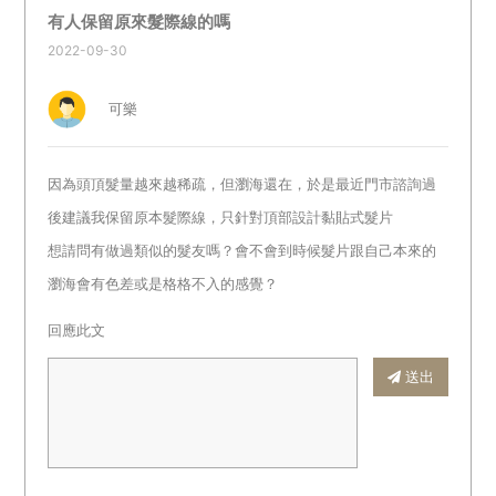
有人保留原來髮際線的嗎
2022-09-30
可樂
因為頭頂髮量越來越稀疏，但瀏海還在，於是最近門市諮詢過
後建議我保留原本髮際線，只針對頂部設計黏貼式髮片
想請問有做過類似的髮友嗎？會不會到時候髮片跟自己本來的
瀏海會有色差或是格格不入的感覺？
回應此文
送出