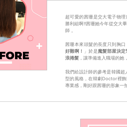
超可愛的茜珊是交大電子物理
勝利組啊!!茜珊她今年從交大
師 。
茜珊本來頭髮的長度只到胸口
好難啊！
」於是
魔髮部屋決定
浪捲髮
，讓準備進入職場的她
我們給設計師的參考是韓國超
型的風格，在韓劇Doctor
專業感，剛好跟茜珊的形象一