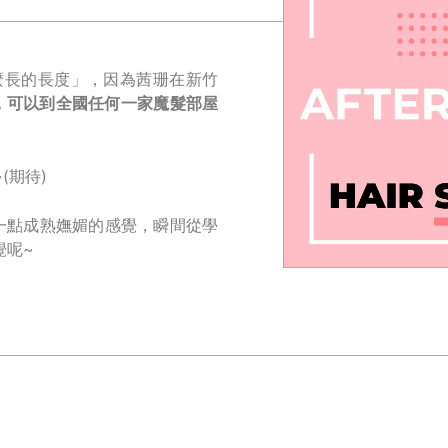
麼長的長度」，因為茜珊在新竹
，可以到全國任何一家魔髮部屋
(期待)
一點成熟嫵媚的感覺，瞬間從學
覺呢~