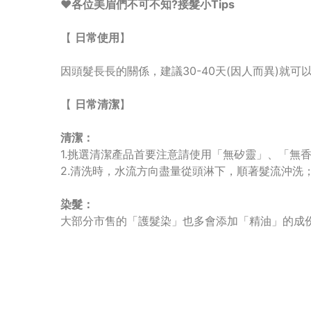
❤️
各位美眉們不可不知?接髮小Tips
【
日常使用
】
因頭髮長長的關係，建議30-40天(因人而異)
【
日常清潔
】
清潔：
1.挑選清潔產品首要注意請使用「無矽靈」、「無
2.清洗時，水流方向盡量從頭淋下，順著髮流沖洗
染髮：
大部分市售的「護髮染」也多會添加「精油」的成