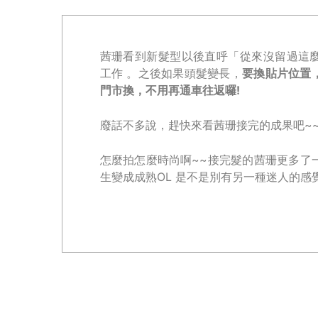
茜珊看到新髮型以後直呼「從來沒留過這
工作 。之後如果頭髮變長，
要換貼片位置
門市換，不用再通車往返囉!
廢話不多說，趕快來看茜珊接完的成果吧~~
怎麼拍怎麼時尚啊~~接完髮的茜珊更多了
生變成成熟OL 是不是別有另一種迷人的感