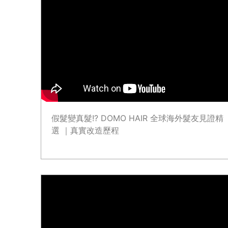
假髮變真髮!? DOMO HAIR 全球海外髮友見證精
選 ｜真實改造歷程