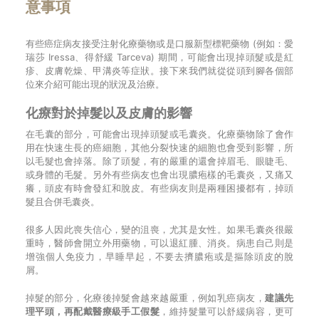
意事項
有些癌症病友接受注射化療藥物或是口服新型標靶藥物 (例如：愛
瑞莎 Iressa、得舒緩 Tarceva) 期間，可能會出現掉頭髮或是紅
疹、皮膚乾燥、甲溝炎等症狀。接下來我們就從從頭到腳各個部
位來介紹可能出現的狀況及治療。
化療對於掉髮以及皮膚的影響
在毛囊的部分，可能會出現掉頭髮或毛囊炎。化療藥物除了會作
用在快速生長的癌細胞，其他分裂快速的細胞也會受到影響，所
以毛髮也會掉落。除了頭髮，有的嚴重的還會掉眉毛、眼睫毛、
或身體的毛髮。另外有些病友也會出現膿疱樣的毛囊炎，又痛又
癢，頭皮有時會發紅和脫皮。有些病友則是兩種困擾都有，掉頭
髮且合併毛囊炎。
很多人因此喪失信心，變的沮喪，尤其是女性。如果毛囊炎很嚴
重時，醫師會開立外用藥物，可以退紅腫、消炎。病患自己則是
增強個人免疫力，早睡早起，不要去擠膿疱或是摳除頭皮的脫
屑。
掉髮的部分，化療後掉髮會越來越嚴重，例如乳癌病友，
建議先
理平頭，再配戴醫療級手工假髮
，維持髮量可以舒緩病容，更可