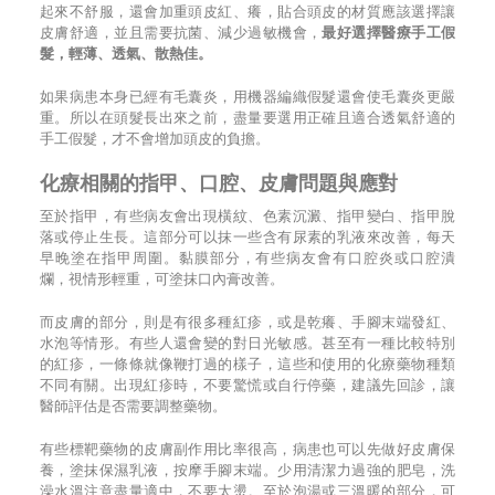
起來不舒服，還會加重頭皮紅、癢，貼合頭皮的材質應該選擇讓
皮膚舒適，並且需要抗菌、減少過敏機會，
最好選擇醫療手工假
髮，輕薄、透氣、散熱佳。
如果病患本身已經有毛囊炎，用機器編織假髮還會使毛囊炎更嚴
重。所以在頭髮長出來之前，盡量要選用正確且適合透氣舒適的
手工假髮，才不會增加頭皮的負擔。
化療相關的指甲、口腔、皮膚問題與應對
至於指甲，有些病友會出現橫紋、色素沉澱、指甲變白、指甲脫
落或停止生長。這部分可以抹一些含有尿素的乳液來改善，每天
早晚塗在指甲周圍。黏膜部分，有些病友會有口腔炎或口腔潰
爛，視情形輕重，可塗抹口內膏改善。
而皮膚的部分，則是有很多種紅疹，或是乾癢、手腳末端發紅、
水泡等情形。有些人還會變的對日光敏感。甚至有一種比較特別
的紅疹，一條條就像鞭打過的樣子，這些和使用的化療藥物種類
不同有關。出現紅疹時，不要驚慌或自行停藥，建議先回診，讓
醫師評估是否需要調整藥物。
有些標靶藥物的皮膚副作用比率很高，病患也可以先做好皮膚保
養，塗抹保濕乳液，按摩手腳末端。少用清潔力過強的肥皂，洗
澡水溫注意盡量適中，不要太燙。至於泡湯或三溫暖的部分，可