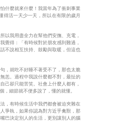
、怕什麼就來什麼！我當年為了衝刺事業
懂得活一天少一天，所以在有限的歲月
，所以我用盡全力在幫他們安撫、充電，
讓我覺得：「有時候對於朋友感到難過，
無話不說相互扶持、鼓勵與取暖，但這也
兩句，就吃不好睡不著受不了，那也太脆
然無恙。過程中我說什麼都不對，最扯的
慰自己卻只能苦笑。社會上什麼人都有，
個，細節就不便多說了，懂的就懂。
想法，有時候生活中我們都會被迫夾雜在
跟人爭執，如果你認為對方近乎禽獸，那
用嘴巴決定別人的生活，更別讓別人的腦