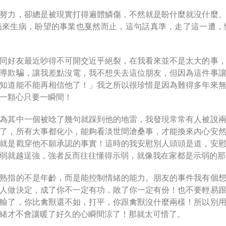
努力，卻總是被現實打得遍體鱗傷，不然就是盼什麼就沒什麼
病來生病，盼望的事業也戛然而止，這句話真準，走了這一遭，
！
同好友最近吵得不可開交近乎絕裂，在我看來並不是太大的事
導欺騙，讓我差點沒電，我不想失去這位朋友，但因為這件事
知道能不能再相信他了！」我之所以很珍惜是因為難得多年來
一顆心只要一瞬間！
為其中一個被唸了幾句就踩到他的地雷，我發現常常有人被說
了，所有大事都化小，能夠看淡世間滄桑事，才能換來內心安
就是戳穿他不願承認的事實！這時的我安慰別人頭頭是道，安
弱就越逞強，強者反而往往懂得示弱，就像我在家都是示弱的那
熟指的不是年齡，而是能控制情緒的能力。朋友的事件我有個
人做決定，成了你不一定有功，敗了你一定有份！也不要輕易
輸了，你比禽獸還不如，打平，你跟禽獸沒什麼兩樣！所以別
緒才不會讓暖了好久的心瞬間涼了！那就太可惜了。