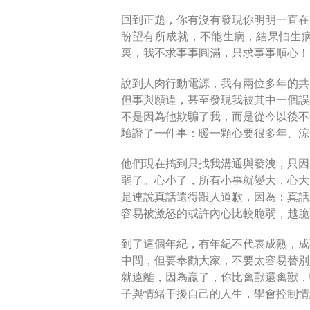
回到正題，你有沒有發現你明明一直在
盼望有所成就，不能生病，結果怕生
裏，我不求事事圓滿，只求事事順心
說到人肉行動電源，我有兩位多年的共
但事與願違，甚至發現我被其中一個誤
不是因為他欺騙了我，而是從今以後不
驗證了一件事：暖一顆心要很多年、涼
他們現在搞到只找我溝通與發洩，只因
弱了。心小了，所有小事就變大，心大
是連說真話還得跟人道歉，因為：真話
容易被激怒的或許內心比較脆弱，越脆
到了這個年紀，有年紀不代表成熟，成
中間，但要奉勸大家，不要太容易替別
就遠離，因為贏了，你比禽獸還禽獸，
子與情緒干擾自己的人生，學會控制情