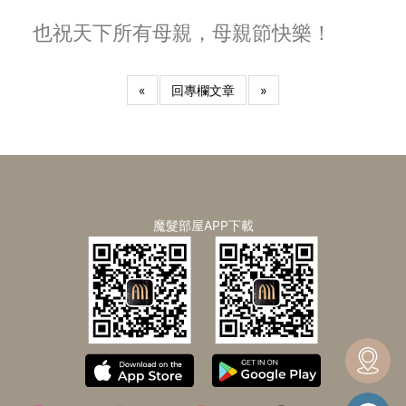
也祝天下所有母親，母親節快樂！
«
回專欄文章
»
魔髮部屋APP下載