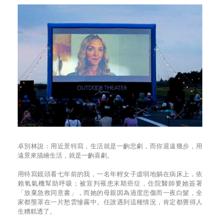
卓別林說：用近景特寫，生活就是一齣悲劇，而你退遠幾步，用
遠景來描繪生活，就是一齣喜劇。
用特寫鏡頭看七年前的我，一名年輕女子虛弱地躺在病床上，依
賴氧氣機幫助呼吸；被宣判罹患末期癌症，住院醫師要她簽署
「放棄急救同意書」，而她的母親因為過度悲傷而一夜白髮，全
家都壟罩在一片愁雲慘霧中。任誰遇到這種情況，肯定都覺得人
生糟糕透了。