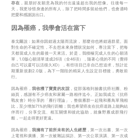
存在
，親朋好友願意為我的付出遠遠超出我的想像。往後每一
天，我更珍惜身邊的所有人，除了把時間多留給他們，也會適時
把愛和感謝說出口。
因為罹癌，我學會活在當下
泰戈爾說：如果你因錯過太陽而流淚， 那麼你也將錯過群星。面
對生命的不確定性，不去想未來身體狀況如何，專注當下，把每
天都當成人生的最後一天來活。於是，我積極完成人生的心願清
單，1.0版心願清單達成26項（全46項），隨著心境的不同（覺得
自己可以還可以活很久XD），有些項目已非自己想追求，預計近
期重新規劃2.0版，為下一階段的精采人生設定目標後，勇敢前
行。
因為罹癌，
我收穫了寶貴的友誼
，從部落格到臉書抗癌社團、粉
絲頁，感謝有不少癌友和家屬一路相伴迄今。正如我成立《抗癌
戰友會》時分享的「雁行理論」，整個雁群一起飛和雁鳥單飛相
比，至少增加71%的飛行距離；我也希望癌友在抗癌道路上能夠結
伴而行，分享交流、相互關懷和彼此協助，就像野雁成群飛行
般，一起走得更好更遠。
因為罹癌，
我擁有了前所未有的人生經歷
，第一次出書、第一次
上電視和廣播、第一次被雜誌採訪、第一次公眾演講、第一次成