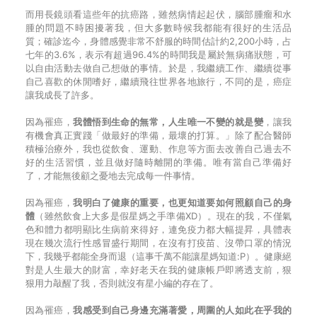
而用長鏡頭看這些年的抗癌路，雖然病情起起伏，腦部腫瘤和水
腫的問題不時困擾著我，但大多數時候我都能有很好的生活品
質；確診迄今，身體感覺非常不舒服的時間估計約2,200小時，占
七年的3.6%，表示有超過96.4%的時間我是屬於無病痛狀態，可
以自由活動去做自己想做的事情。於是，我繼續工作、繼續從事
自己喜歡的休閒嗜好，繼續飛往世界各地旅行，不同的是，癌症
讓我成長了許多。
因為罹癌，
我體悟到生命的無常，人生唯一不變的就是變
，讓我
有機會真正實踐「做最好的準備，最壞的打算。」除了配合醫師
積極治療外，我也從飲食、運動、作息等方面去改善自己過去不
好的生活習慣，並且做好隨時離開的準備。唯有當自己準備好
了，才能無後顧之憂地去完成每一件事情。
因為罹癌，
我明白了健康的重要，也更知道要如何照顧自己的身
體
（雖然飲食上大多是假星媽之手準備XD）。現在的我，不僅氣
色和體力都明顯比生病前來得好，連免疫力都大幅提昇，具體表
現在幾次流行性感冒盛行期間，在沒有打疫苗、沒帶口罩的情況
下，我幾乎都能全身而退（這事千萬不能讓星媽知道:P）。健康絕
對是人生最大的財富，幸好老天在我的健康帳戶即將透支前，狠
狠用力敲醒了我，否則就沒有星小編的存在了。
因為罹癌，
我感受到自己身邊充滿著愛，周圍的人如此在乎我的