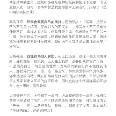
為影片中的主角，雖然很多都是在神經緊蹦的情形下完成，表現
差強人意，但每一個事件都是我生命樂章上的音符，譜成了《星
小編快樂抗癌曲》。
因為罹癌，
我學會欣賞自己的美好，
阿德勒說：「認同、接受自
己的不完美；認同、寬待對方的不完美。」他認為：不完美也沒
什麼不好，這樣才有人味，也是可愛之處。化療時的月亮臉和水
牛肩、放療時成了光頭星，標靶藥物副作用又變成胖大星，無論
我的外表看起來是什麼模樣，我的內在本質還是原來那個愛笑可
愛的我。
因為罹癌，
我懂得為他人付出。
莎士比亞說：僅僅一個人獨善其
身，那實在是一種浪費。上天生上我們，是要把我們當作火炬，
不是照亮自己，而是普照世界；因為我們的德行尚不能推及他
人，那就等於沒有一樣。這一路走來，得到的愛和關懷真很多，
滿懷感激的同時，我在部落格紀錄自己的抗癌點滴，希望能幫助
癌友及家屬建立正確的抗癌觀念，同時也能從中獲得滿滿的正能
量，走出黑暗、看到希望。
如同聖經所言，上帝關了一扇門，必為我們開另一扇窗，你可以
選擇拘泥於關了的門，也可以選擇珍視開了的窗；可以選擇看見
「失去」，也可以選擇看見「獲得」。我選擇了後者，因而成為
了更好的自己，你的選擇呢？