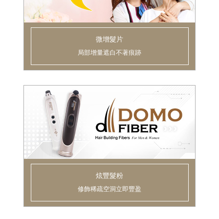
微增髮片
局部增量遮白不著痕跡
炫豐髮粉
修飾稀疏空洞立即豐盈