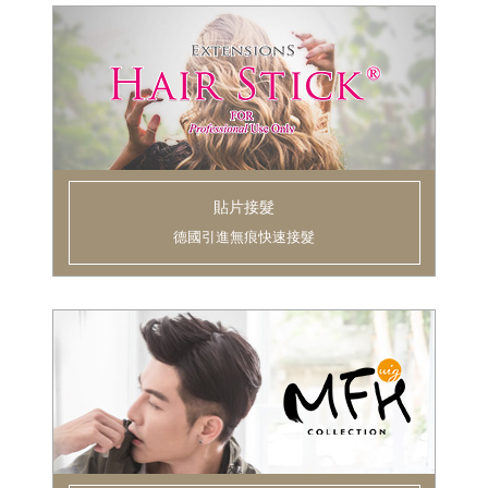
貼片接髮
德國引進無痕快速接髮