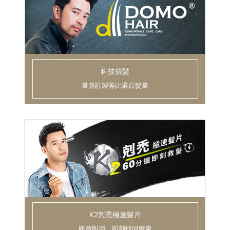
科技假髮
量身訂製等比還原髮量
K2剋禿極速髮片
即買即用，即刻找回髮量