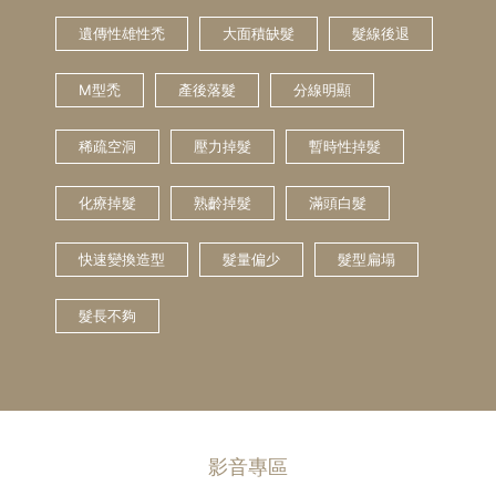
遺傳性雄性禿
大面積缺髮
髮線後退
M型禿
產後落髮
分線明顯
稀疏空洞
壓力掉髮
暫時性掉髮
化療掉髮
熟齡掉髮
滿頭白髮
快速變換造型
髮量偏少
髮型扁塌
髮長不夠
影音專區