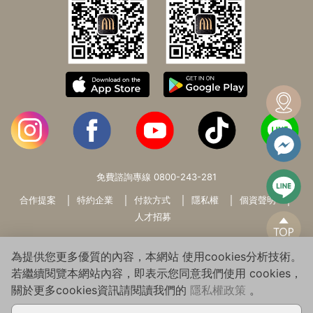
免費諮詢專線
0800-243-281
合作提案
特約企業
付款方式
隱私權
個資聲明
人才招募
為提供您更多優質的內容，本網站 使用cookies分析技術。
若繼續閱覽本網站內容，即表示您同意我們使用 cookies，
關於更多cookies資訊請閱讀我們的
隱私權政策
。
Copyright© 2026 WARMSUN HAIR PRODUCTS GROUP All Rights
Reserved.