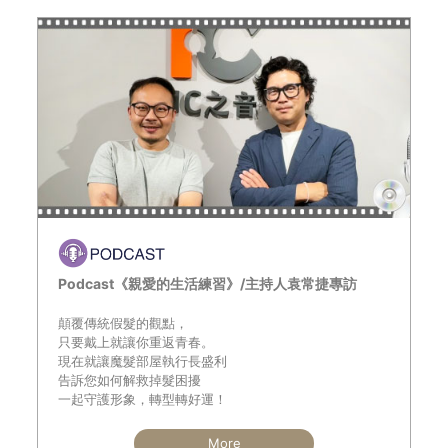
Podcast《親愛的生活練習》/主持人袁常捷專訪
顛覆傳統假髮的觀點，
只要戴上就讓你重返青春。
現在就讓魔髮部屋執行長盛利
告訴您如何解救掉髮困擾
一起守護形象，轉型轉好運！
More