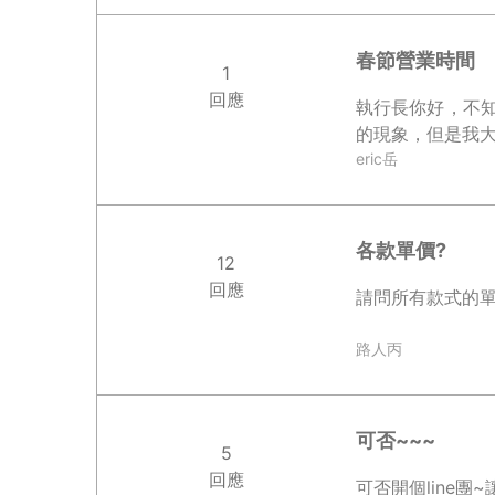
春節營業時間
1
回應
執行長你好，不
的現象，但是我大
eric岳
各款單價?
12
回應
請問所有款式的單
路人丙
可否~~~
5
回應
可否開個line團