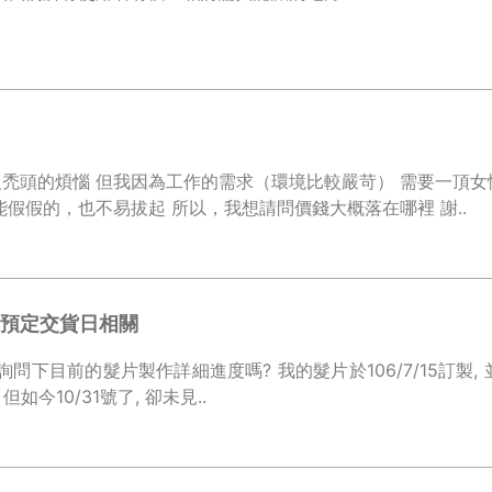
禿頭的煩惱 但我因為工作的需求（環境比較嚴苛） 需要一頂
能假假的，也不易拔起 所以，我想請問價錢大概落在哪裡 謝..
預定交貨日相關
詳細進度嗎? 我的髮片於106/7/15訂製, 並於契約書紅單上寫的預定交貨
日是為106/10/30 但如今10/31號了, 卻未見..