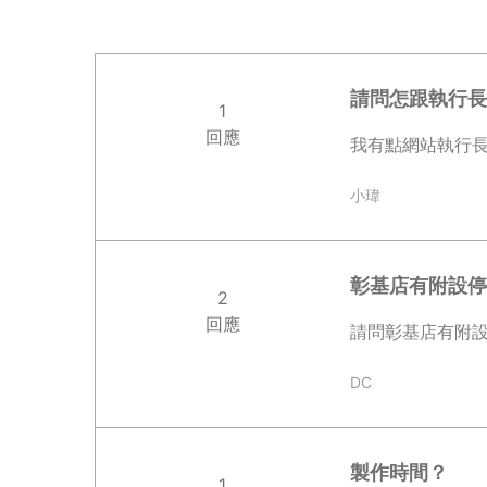
請問怎跟執行長
1
回應
我有點網站執行長
小瑋
彰基店有附設停
2
回應
請問彰基店有附設
DC
製作時間？
1