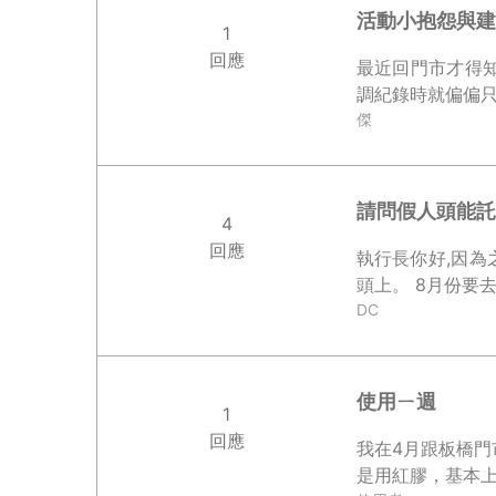
活動小抱怨與建
1
回應
最近回門市才得知
傑
請問假人頭能託
4
回應
執行長你好,因為
頭上。 8
DC
使用ㄧ週
1
回應
我在4月跟板橋
是用紅膠，基本上