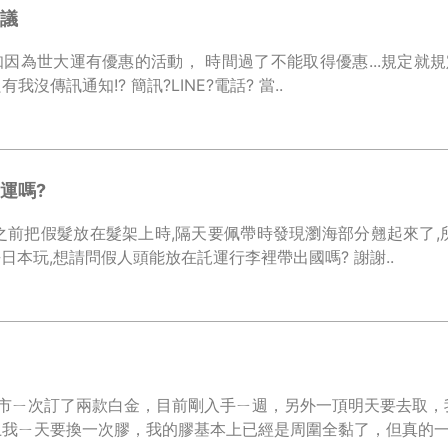
議
因為世大運有優惠的活動， 時間過了不能取得優惠...規定就規定
調紀錄時就偏偏只有我沒傳訊通知!? 簡訊?LINE?電話? 當..
運嗎?
之前把假髮放在髮架上時,隔天要佩帶時發現瀏海部分翹起來了
月份要去日本玩,想請問假人頭能放在託運行李裡帶出國嗎? 謝謝..
門市ㄧ次訂了兩款白金，目前剛入手ㄧ週，另外一頂明天要去取，
我ㄧ天要換一次膠，我的膠基本上已經是周圍全黏了，但真的一天