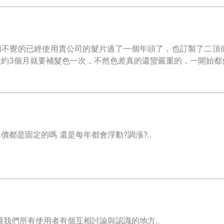
知不覺的已經使用貴公司的髮片過了一個年頭了，也訂製了二頂
約3個月就要補髮色一次，不然色差真的還蠻嚴重的，一開始都會
價都是固定的嗎 還是每年都會浮動?調漲?..
~讓我們所有使用者有個互相討論與認識的地方..