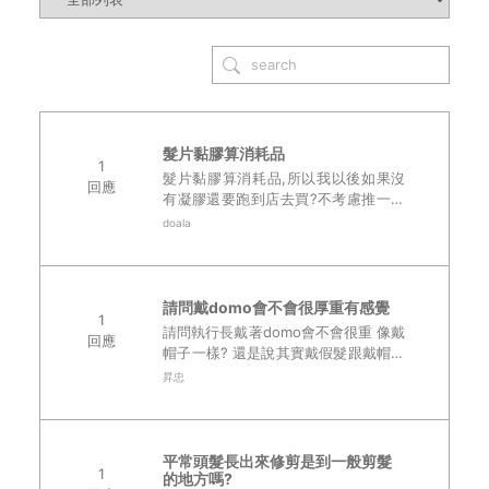
髮片黏膠算消耗品
1
髮片黏膠算消耗品,所以我以後如果沒
回應
有凝膠還要跑到店去買?不考慮推一下
宅配那些..
doala
請問戴domo會不會很厚重有感覺
1
請問執行長戴著domo會不會很重 像戴
回應
帽子一樣? 還是說其實戴假髮跟戴帽子
一樣? 我很怕熱又是夏天 麻煩執行長
昇忠
解答..
平常頭髮長出來修剪是到一般剪髮
1
的地方嗎?