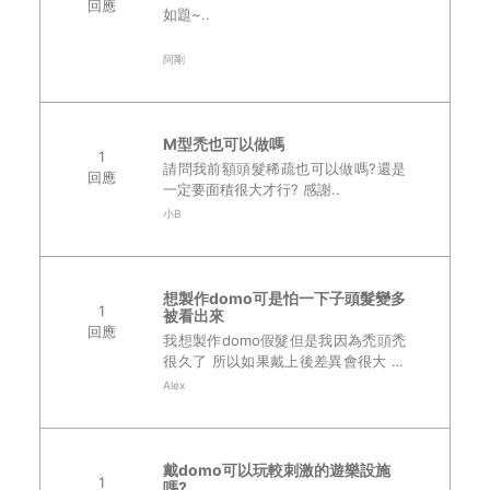
回應
如題~..
阿剛
M型禿也可以做嗎
1
請問我前額頭髮稀疏也可以做嗎?還是
回應
一定要面積很大才行? 感謝..
小B
想製作domo可是怕一下子頭髮變多
1
被看出來
回應
我想製作domo假髮但是我因為禿頭禿
很久了 所以如果戴上後差異會很大 我
大概六期禿 請教執行長我這樣子還適
Alex
合做domo嗎..
戴domo可以玩較刺激的遊樂設施
1
嗎?