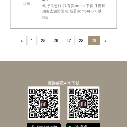
回應
執行長您好,我有買domo,下個月要和
朋友去遊樂園玩,戴著domo可不可以玩
一些較刺激的遊樂設施?像大怒神之類
阿浩
的?我是夾扣式的,會不會玩到一半飛出
去,這樣會很尷尬........
«
1
25
26
27
28
29
»
魔髮部屋APP下載