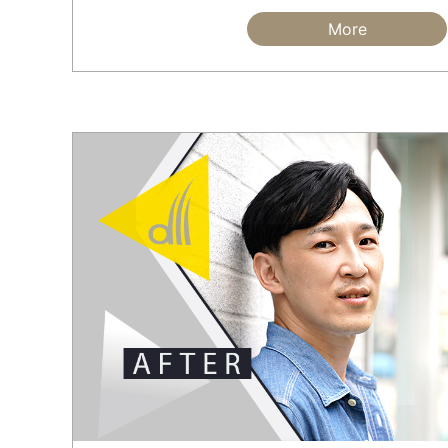
紋髮的痛苦感受，讓他不敢再嘗試，血流到眼
起還是心有餘悸。
More