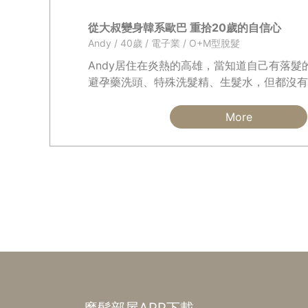
從大叔變身韓系歐巴 重拾20歲的自信心
Andy / 40歲 / 電子業 / O+M型脫髮
Andy居住在炎熱的高雄，當知道自己有落髮
避孕藥洗頭、特殊洗髮精、生髮水，但都沒有
過植髮，但因為沒有保證一定會成功，而且還
在不太能接受要一直吃藥的生活，於是作罷．
More