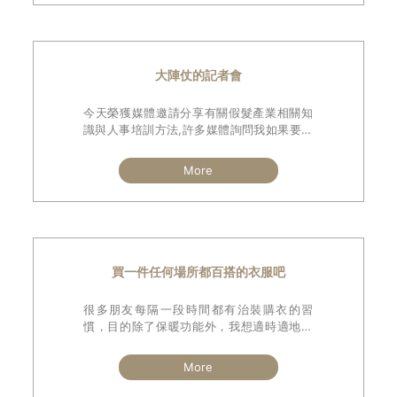
大陣仗的記者會
今天榮獲媒體邀請分享有關假髮產業相關知
識與人事培訓方法,許多媒體詢問我如果要加
入魔髮部屋的條件是什麼,我回答最重要的二
件事就是誠信與同理心.
More
買一件任何場所都百搭的衣服吧
很多朋友每隔一段時間都有治裝購衣的習
慣，目的除了保暖功能外，我想適時適地的
裝扮也是種外在形象與專業的加分。
有些人買名貴的衣服不手軟，一年卻穿沒幾
More
次，有些人出門打扮非常講究，但自信心仍
然不足。