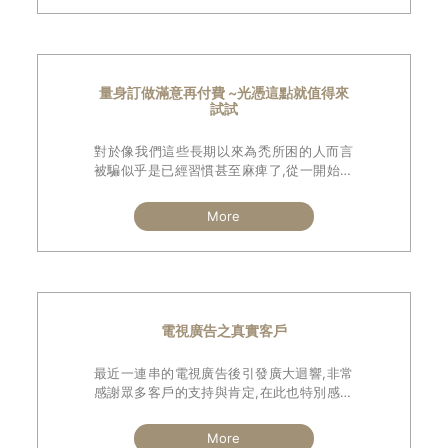
量身訂做滿意再付費 ~光憑這點就值得來
試試
對於像我們這些長期以來為禿所困的人而言
被騙似乎是已經習慣甚至麻痺了,從一開始微
禿到小禿中禿乃至於大禿,每一個時期好像都
會有不同的遭遇.
More
電視廣告之真實客戶
最近一連串的電視廣告後引發廣大迴響,非常
感謝眾多客戶的支持與肯定,在此也特別感謝
這次參與廣告拍攝的所有人員,尤其是那三位
熱情且願意自告奮勇,挺身而出現身說髮的髮
More