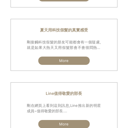
友
夏天用科技假髮的真實感受
剛接觸科技假髮的朋友可能都會有一個疑慮,
就是如果大熱天又用假髮那會不會很悶熱甚
至滿頭大汗.
會有這疑問是正常的,因為傳統觀念總是將假
More
髮停留在又悶又熱又假的刻板印象,而事實上
傳統假髮我自己也用過,坊間一般假髮在夏天
配戴的確不是很透氣.
Line值得敬愛的部長
剛在網頁上看到這則訊息,Line推出新的明星
成員~值得敬愛的部長.
讓我不禁想問如果這位禿頭部長是現實生活
中的真實人物,那還會是那麼受歡迎嗎?
More
還是被看作是一位又老又色的糟老頭?