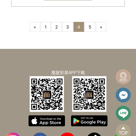
«
1
2
3
4
5
»
魔髮部屋APP下載