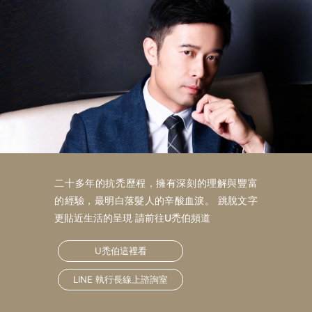
二十多年的抗禿歷程，擁有深刻的理解與豐富
的經驗，最明白落髮人的辛酸血淚。 跳脫文字
更貼近生活的呈現 請前往U禿伯頻道
U禿伯這裡看
LINE 執行長線上諮詢室