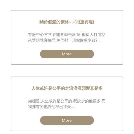
關於假髮的價格~~(很重要喔)
客服中心常常在開會時告訴我,很多人打電話
來劈頭就直接問:你們那一頂假髮多少錢?
這樣的問題往往令客服人員一時間不知該如
何回答,原因是買假髮不同於買一般商品如雞
More
腿便當一個多少?台梗九號米一斤多少?黃金
一兩多少?如此簡單.
人生或許是公平的之流浪漢頭髮真是多
如標題,人生或許是公平的.我缺少的他很多,而
我擁有的也許他早已遺失.
昨天下班經過台北市某鬧區,沒想到遠遠走來
一位看似流浪漢的人士,身上衣服似乎已提早
More
換季,混身也散發獨特的男人味,但最讓我訝異
是他的一頭濃密頭髮與鬍鬚