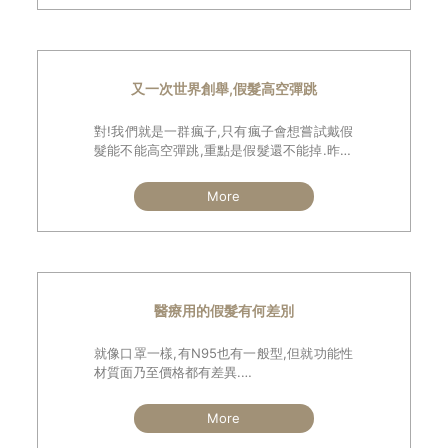
到，但坦白說並沒有比較好看，反而有種欲
蓋彌彰的錯覺。
又一次世界創舉,假髮高空彈跳
對!我們就是一群瘋子,只有瘋子會想嘗試戴假
髮能不能高空彈跳,重點是假髮還不能掉.昨天
與髮友們一同前往桃園復興鄉進行史無前例
的高空彈跳測試,很榮幸刷新記錄成為世界創
More
舉,且所有人都測試成功,假髮非但沒掉,連些微
的位移都沒有
醫療用的假髮有何差別
就像口罩一樣,有N95也有一般型,但就功能性
材質面乃至價格都有差異.
醫療用的假髮必需考量到使用者為正在接受
化療的病友,因為化學藥劑的侵入體內會造成
More
皮膚敏感甚至痛癢等不適,因此凡是宣稱醫療
用假髮都必需在其底網施做抗菌處理.