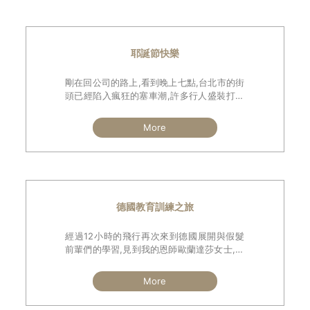
耶誕節快樂
剛在回公司的路上,看到晚上七點,台北市的街
頭已經陷入瘋狂的塞車潮,許多行人盛裝打扮
行走快速,一看就知到是要去約會吃大餐,這時
不禁又讓我回想起年輕時候的我,當時外表已
More
是個禿髮很明顯的人,因為外表的自卑所以遇
到節慶日都會很封閉的躲在自己的空間
德國教育訓練之旅
經過12小時的飛行再次來到德國展開與假髮
前輩們的學習,見到我的恩師歐蘭達莎女士,雖
然已經高齡83歲但精神仍然很好,此次對於頭
模的設計給了我們許多寶貴的指導,髮型修剪
More
的技巧她老人家甚至拿起剪刀當場示範,日耳
曼民族的優越感我猜想部份源自於認真