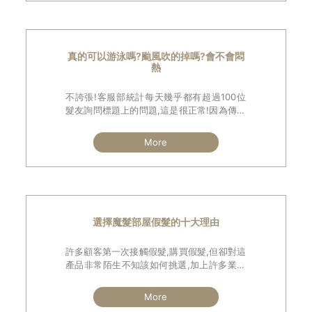
真的可以游泳嗎?颱風吹的掉嗎?會不會悶
熱
不誇張!客服部統計每天幾乎都有超過100位
髮友詢問標題上的問題,這是很正常!因為傳統
假髮絕對做不到洗頭游泳耐強風,而時代已不
同,魔髮部屋科技假髮早已突破傳統的窠臼,讓
More
髮片或假髮做到就像自己的頭髮一樣不但配
戴舒適且毫無悶熱感,更可戴著洗頭游泳
選擇魔髮部屋假髮的十大理由
許多顧客第一次接觸假髮,購買假髮,但卻對這
產品非常陌生不知該如何挑選,加上許多業者
說的天花亂墜,深怕買錯或買貴.在此我不批評
其他同業,但可以給您選擇魔髮部屋的十大理
More
由供您參考.