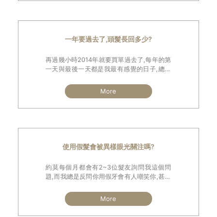
一年要過去了,頭髮長回多少?
再過幾小時2014年就要買單過去了,每年的第
一天與最後一天都是我最有感覺的日子,總會
回顧過去與展望未來,從前也都會把一切好的
開始定在一月一日執行,然後到12月31日的這
More
天再來檢討成果,這當然也包括頭髮這檔事.
不知今年各位髮友頭髮還OK嗎
使用假髮會被異樣眼光關注嗎?
約莫每個月都會有2~3位髮友詢問我這個問
題,而我總是反問你用假牙會有人嘲笑你,甚至
會覺得你不該用嗎?
所得到的答案100%都是"不會阿".那就對了!缺
More
牙補牙缺髮補髮,如果假牙是個正常的物品,那
假髮又何來會被投以異樣眼光?