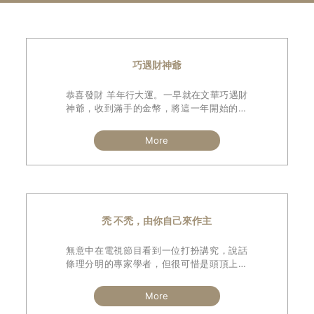
巧遇財神爺
恭喜發財 羊年行大運。一早就在文華巧遇財
神爺，收到滿手的金幣，將這一年開始的好
運也分享給各位髮友。
過年期間魔髮部屋全國門市竭誠為您服務，
More
各店營業時間都公佈在官網，歡迎多加利
用。
再次祝福各位髮友新春吉祥 萬事如意 發財髮
財發髮財。
禿 不禿，由你自己來作主
無意中在電視節目看到一位打扮講究，說話
條理分明的專家學者，但很可惜是頭頂上的
毛髮非常稀梳，其實看的出來他很想利用剩
餘的頭髮來遮掩頭頂。
More
這種現像在街頭上或節目裡似乎還蠻常見