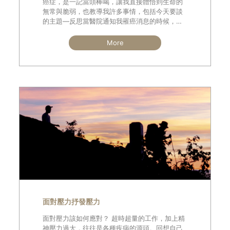
癌症，是一記當頭棒喝，讓我直接體悟到生命的
無常與脆弱，也教導我許多事情，包括今天要談
的主題—反思當醫院通知我罹癌消息的時候，我
極度震驚，我年輕、不喝酒、不抽菸且周圍也沒
有二手菸，每年健檢報告都沒有紅字，但我的肺
More
部卻長出腫瘤，進一步切片檢測結果：肺腺癌第
四期。在此之前，充沛的體力
面對壓力抒發壓力
面對壓力該如何應對？ 超時超量的工作，加上精
神壓力過大，往往是各種疾病的源頭。回想自己