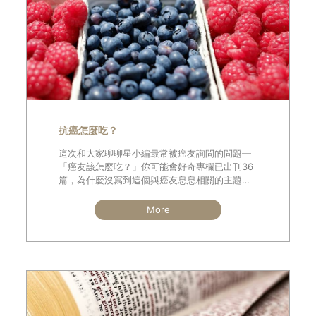
抗癌怎麼吃？
這次和大家聊聊星小編最常被癌友詢問的問題—
「癌友該怎麼吃？」你可能會好奇專欄已出刊36
篇，為什麼沒寫到這個與癌友息息相關的主題？
之前總覺得術業有專攻，這個問題理應由醫師或
營養師來回答較為合適且正確，但隨著抗癌資歷
More
久了，自己綜合許多專家意見、過來人經驗以及
相關書籍，也發展出一套「星式抗癌飲食」