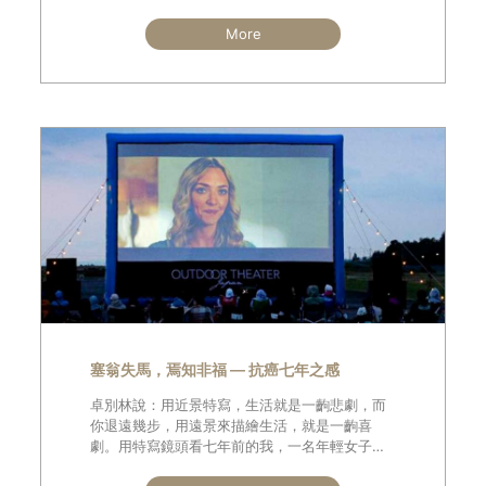
復發必須重新接受治療，每天緊張兮兮、憂心忡
忡過日子，連帶家人也感覺壓力沈重。他父親在
More
確診前喜歡大魚大肉，所以把自己會罹癌歸咎於
吃肉，決定改吃素食
塞翁失馬，焉知非福 — 抗癌七年之感
卓別林說：用近景特寫，生活就是一齣悲劇，而
你退遠幾步，用遠景來描繪生活，就是一齣喜
劇。用特寫鏡頭看七年前的我，一名年輕女子虛
弱地躺在病床上，依賴氧氣機幫助呼吸；被宣判