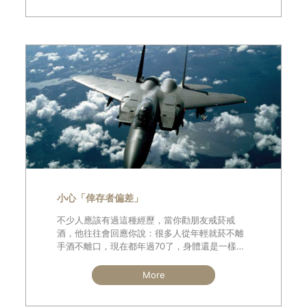
小心「倖存者偏差」
不少人應該有過這種經歷，當你勸朋友戒菸戒
酒，他往往會回應你說：很多人從年輕就菸不離
手酒不離口，現在都年過70了，身體還是一樣硬
朗，我何必要戒呢？甚至有些朋友還會調侃我
說：「看妳都不菸不酒，結果卻得肺癌四期，那
More
我不如好好享受一下，反正會不會生病都是命中
註定