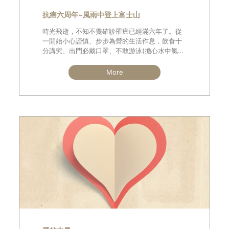
抗癌六周年~風雨中登上富士山
時光飛逝，不知不覺確診罹癌已經滿六年了。從
一開始小心謹慎、步步為營的生活作息，飲食十
分講究、出門必戴口罩、不敢游泳(擔心水中氯氣
影響健康)、也不敢泡湯；到現在已經恢復至一般
人的生活，當然抗癌的一些基本原則
More