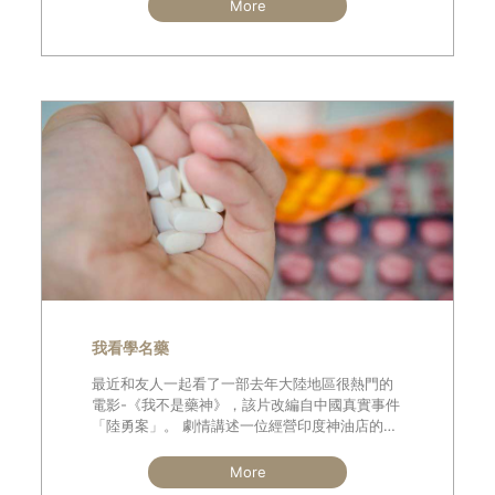
罹患末期癌症，住院醫師要她簽署「放棄急救同
More
意書」，而她的母親因為過度悲傷而一夜白髮
我看學名藥
最近和友人一起看了一部去年大陸地區很熱門的
電影-《我不是藥神》，該片改編自中國真實事件
「陸勇案」。 劇情講述一位經營印度神油店的老
闆程勇，因為長期生意慘淡，又碰上年邁父親急
需大筆錢治病，和妻子離婚爭奪小孩撫養權等經
More
濟危機，走投無路下，決定和一位