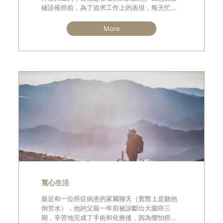
確診罹癌前，為了追求工作上的表現，每天忙得
焦頭爛額，經常熬夜趕報告，而在工作之餘就是
拼命玩，當時還樂在其中，以為這就是積極充實
More
的人生，但實質上身心已經被「ㄍㄧㄥ」到臨界
點而不自知
寬心生活
最近和一位癌症病患的家屬聊天（實際上是聽他
倒苦水），他的父親一年前被診斷出大腸癌三
期，辛苦地完成了手術和化療後，因為懼怕癌症