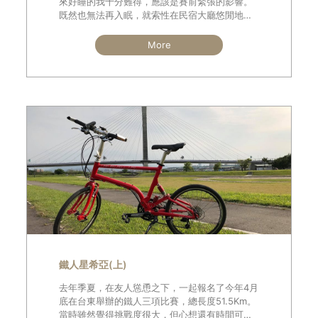
來好睡的我十分難得，應該是賽前緊張的影響。
既然也無法再入眠，就索性在民宿大廳悠閒地吃
個早餐，聽個音樂緩和一下情緒。吃飽喝足後，
換上三鐵衣，擦好防曬，再仔細檢查
More
鐵人星希亞(上)
去年季夏，在友人慫恿之下，一起報名了今年4月
底在台東舉辦的鐵人三項比賽，總長度51.5Km。
當時雖然覺得挑戰度很大，但心想還有時間可以